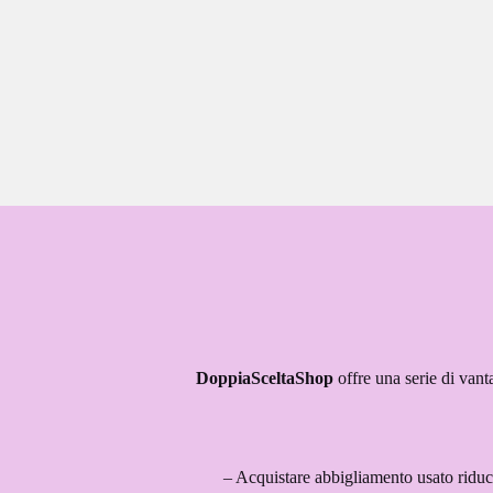
DoppiaSceltaShop
offre una serie di van
– Acquistare abbigliamento usato riduce