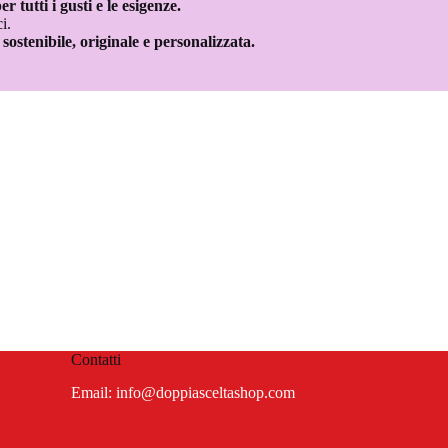
tutti i gusti e le esigenze.
i.
ostenibile, originale e personalizzata.
Contatti
Email:
info@doppiasceltashop.com