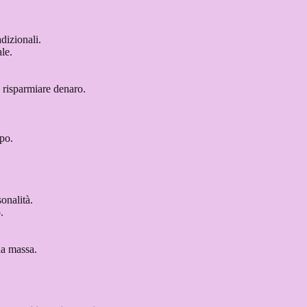
dizionali.
le.
 risparmiare denaro.
mpo.
sonalità.
.
la massa.