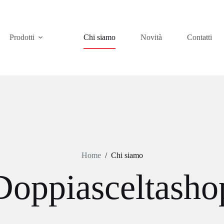
Prodotti
Chi siamo
Novità
Contatti
Home
/
Chi siamo
Doppiasceltasho