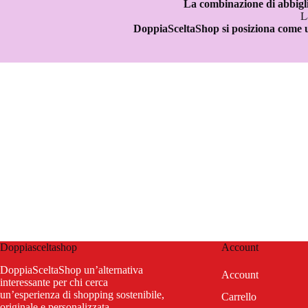
La combinazione di abbiglia
L
DoppiaSceltaShop si posiziona come un’
Doppiasceltashop
Account
DoppiaSceltaShop un’alternativa
Account
interessante per chi cerca
un’esperienza di shopping sostenibile,
Carrello
originale e personalizzata.