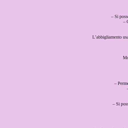
– Si poss
– 
L’abbigliamento usa
Mol
– Permet
– Si pos