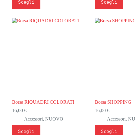
Scegli
Scegli
prodotto
prodotto
ha
ha
più
più
varianti.
varianti.
Le
Le
opzioni
opzioni
possono
possono
essere
essere
scelte
scelte
nella
nella
pagina
pagina
del
del
prodotto
prodotto
Borsa RIQUADRI COLORATI
Borsa SHOPPING
16,00
€
16,00
€
Accessori
,
NUOVO
Accessori
,
N
Questo
Questo
Scegli
Scegli
prodotto
prodotto