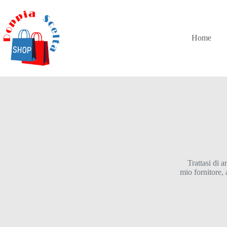
Salta
al
contenuto
Home
Trattasi di a
mio fornitore,