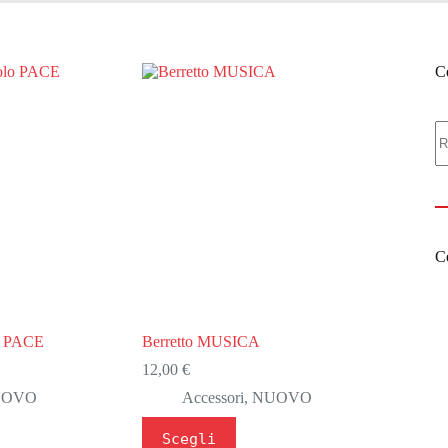
Ce
C
Ce
lo PACE
Berretto MUSICA
12,00
€
UOVO
Accessori
,
NUOVO
Questo
Scegli
prodotto