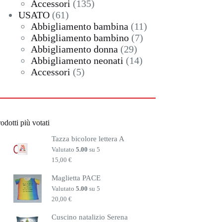
135
prodotti
Accessori
135
61
prodotti
USATO
61
prodotti
11
Abbigliamento bambina
11
7
prodotti
Abbigliamento bambino
7
29
prodotti
Abbigliamento donna
29
prodotti
14
Abbigliamento neonati
14
5
prodotti
Accessori
5
prodotti
odotti più votati
Tazza bicolore lettera A
Valutato
5.00
su 5
15,00
€
Maglietta PACE
Valutato
5.00
su 5
20,00
€
Cuscino natalizio Serena