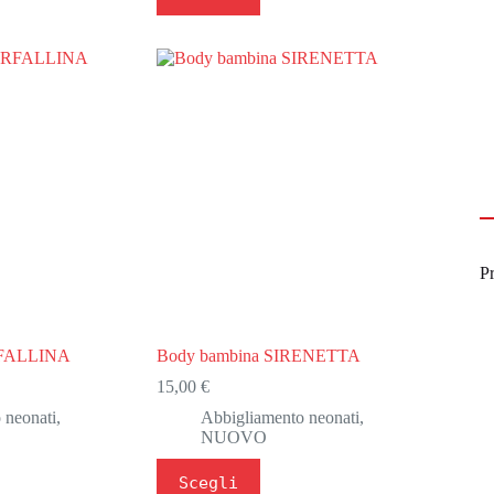
ha
più
varianti.
Le
opzioni
possono
essere
scelte
nella
pagina
del
prodotto
Pr
RFALLINA
Body bambina SIRENETTA
15,00
€
 neonati
,
Abbigliamento neonati
,
NUOVO
Questo
Scegli
prodotto