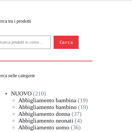
rca tra i prodotti
erca
Cerca
rca nelle categorie
210
NUOVO
210
prodotti
19
Abbigliamento bambina
19
prodotti
19
Abbigliamento bambino
19
37
prodotti
Abbigliamento donna
37
prodotti
4
Abbigliamento neonati
4
36
prodotti
Abbigliamento uomo
36