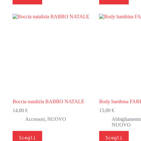
ha
ha
più
più
varianti.
varianti.
Le
Le
opzioni
opzioni
possono
possono
essere
essere
scelte
scelte
nella
nella
pagina
pagina
del
del
prodotto
prodotto
Boccia natalizia BABBO NATALE
Body bambina FA
14,00
€
15,00
€
Accessori
,
NUOVO
Abbigliamento
NUOVO
Questo
Questo
Scegli
Scegli
prodotto
prodotto