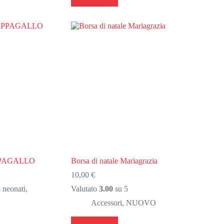
ha
più
varianti.
Le
opzioni
possono
essere
scelte
nella
pagina
del
prodotto
PPAGALLO
Borsa di natale Mariagrazia
10,00
€
 neonati
,
Valutato
3.00
su 5
Accessori
,
NUOVO
Questo