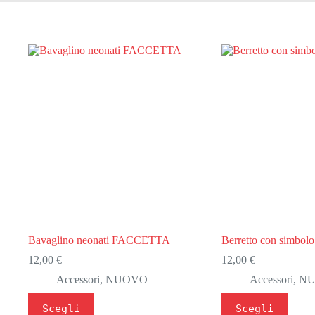
Bavaglino neonati FACCETTA
Berretto con simbo
12,00
€
12,00
€
Accessori
,
NUOVO
Accessori
,
N
Questo
Questo
Scegli
Scegli
prodotto
prodotto