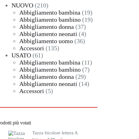
210
NUOVO
210
prodotti
19
Abbigliamento bambina
19
prodotti
19
Abbigliamento bambino
19
37
prodotti
Abbigliamento donna
37
prodotti
4
Abbigliamento neonati
4
36
prodotti
Abbigliamento uomo
36
135
prodotti
Accessori
135
61
prodotti
USATO
61
prodotti
11
Abbigliamento bambina
11
7
prodotti
Abbigliamento bambino
7
29
prodotti
Abbigliamento donna
29
prodotti
14
Abbigliamento neonati
14
5
prodotti
Accessori
5
prodotti
odotti più votati
Tazza bicolore lettera A