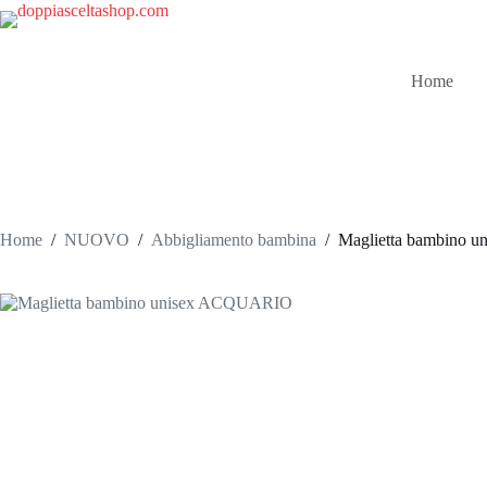
Salta
al
contenuto
Home
Home
/
NUOVO
/
Abbigliamento bambina
/
Maglietta bambino