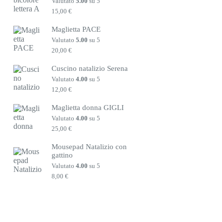
Valutato
5.00
su 5
15,00
€
Maglietta PACE
Valutato
5.00
su 5
20,00
€
Cuscino natalizio Serena
Valutato
4.00
su 5
12,00
€
Maglietta donna GIGLI
Valutato
4.00
su 5
25,00
€
Mousepad Natalizio con
gattino
Valutato
4.00
su 5
8,00
€