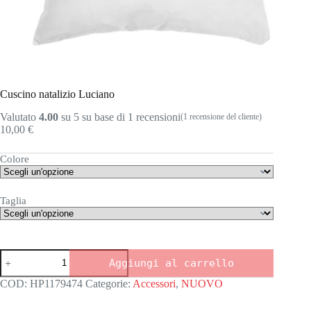
Cuscino natalizio Luciano
Valutato
4.00
su 5 su base di
1
recensioni
(
1
recensione del cliente)
10,00
€
Colore
Taglia
Cuscino
Aggiungi al carrello
natalizio
Luciano
COD:
HP1179474
Categorie:
Accessori
,
NUOVO
quantità