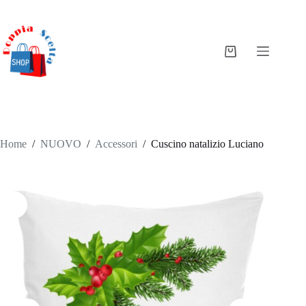
Salta
al
contenuto
Carrello
Home
/
NUOVO
/
Accessori
/
Cuscino natalizio Luciano