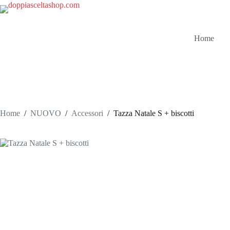
Salta
al
contenuto
Home
Home
/
NUOVO
/
Accessori
/
Tazza Natale S + biscotti