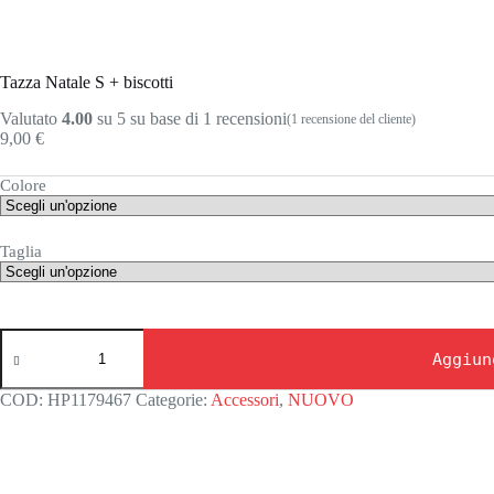
Tazza Natale S + biscotti
Valutato
4.00
su 5 su base di
1
recensioni
(
1
recensione del cliente)
9,00
€
Colore
Taglia
Tazza
Natale
Aggiun
S
+
COD:
HP1179467
Categorie:
Accessori
,
NUOVO
biscotti
quantità