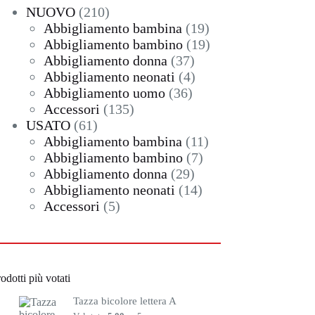
210
NUOVO
210
prodotti
19
Abbigliamento bambina
19
prodotti
19
Abbigliamento bambino
19
37
prodotti
Abbigliamento donna
37
prodotti
4
Abbigliamento neonati
4
36
prodotti
Abbigliamento uomo
36
135
prodotti
Accessori
135
61
prodotti
USATO
61
prodotti
11
Abbigliamento bambina
11
7
prodotti
Abbigliamento bambino
7
29
prodotti
Abbigliamento donna
29
prodotti
14
Abbigliamento neonati
14
5
prodotti
Accessori
5
prodotti
odotti più votati
Tazza bicolore lettera A