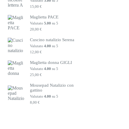
Valutato
5.00
su 5
15,00
€
Maglietta PACE
Valutato
5.00
su 5
20,00
€
Cuscino natalizio Serena
Valutato
4.00
su 5
12,00
€
Maglietta donna GIGLI
Valutato
4.00
su 5
25,00
€
Mousepad Natalizio con
gattino
Valutato
4.00
su 5
8,00
€