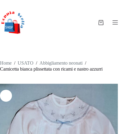
Salta
al
contenuto
Carrello
Home
/
USATO
/
Abbigliamento neonati
/
Camicetta bianca plissettata con ricami e nastro azzurri