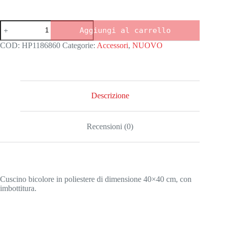
Cuscino
Aggiungi al carrello
bicolore
BUON
COD:
HP1186860
Categorie:
Accessori
,
NUOVO
NATALE
quantità
Descrizione
Recensioni (0)
Cuscino bicolore in poliestere di dimensione 40×40 cm, con
imbottitura.