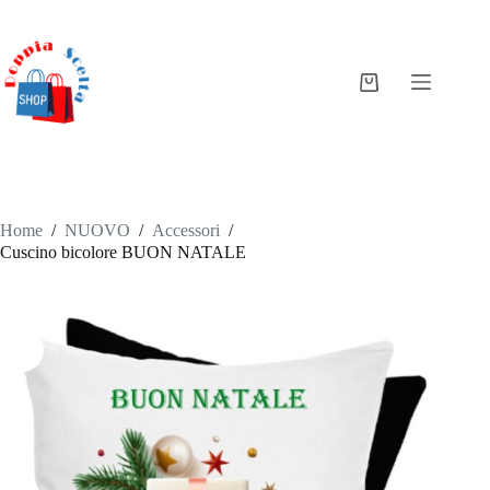
Salta
al
contenuto
Carrello
Home
/
NUOVO
/
Accessori
/
Cuscino bicolore BUON NATALE