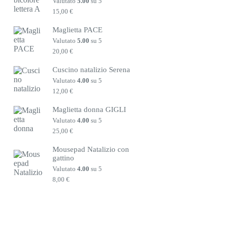
Valutato
5.00
su 5
15,00
€
Maglietta PACE
Valutato
5.00
su 5
20,00
€
Cuscino natalizio Serena
Valutato
4.00
su 5
12,00
€
Maglietta donna GIGLI
Valutato
4.00
su 5
25,00
€
Mousepad Natalizio con
gattino
Valutato
4.00
su 5
8,00
€