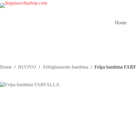
Salta
al
contenuto
Home
Home
/
NUOVO
/
Abbigliamento bambina
/
Felpa bambina FA