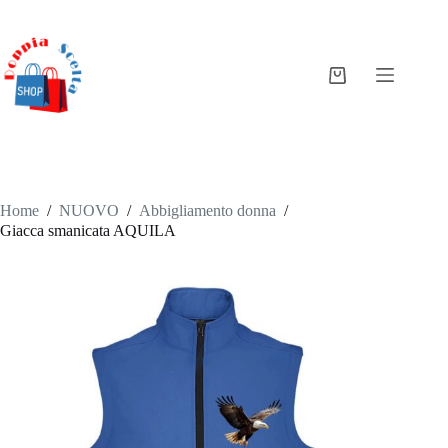
Salta
al
contenuto
Carrello
Home
/
NUOVO
/
Abbigliamento donna
/
Giacca smanicata AQUILA