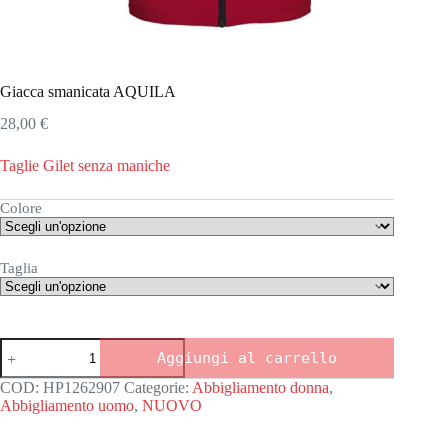
Giacca smanicata AQUILA
28,00
€
Taglie Gilet senza maniche
Colore
Taglia
Giacca
Aggiungi al carrello
smanicata
AQUILA
COD:
HP1262907
Categorie:
Abbigliamento donna
,
quantità
Abbigliamento uomo
,
NUOVO