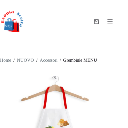
Salta
al
contenuto
Carrello
Home
/
NUOVO
/
Accessori
/
Grembiule MENU