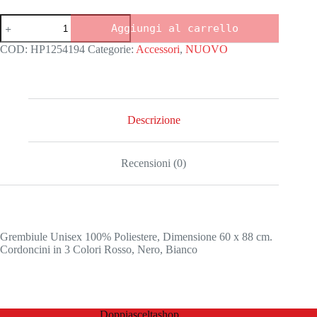
Grembiule
Aggiungi al carrello
MENU
quantità
COD:
HP1254194
Categorie:
Accessori
,
NUOVO
Descrizione
Recensioni (0)
Grembiule Unisex 100% Poliestere, Dimensione 60 x 88 cm.
Cordoncini in 3 Colori Rosso, Nero, Bianco
Doppiasceltashop