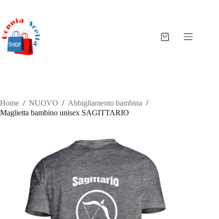
Salta
al
contenuto
Carrello
Home
/
NUOVO
/
Abbigliamento bambina
/
Maglietta bambino unisex SAGITTARIO