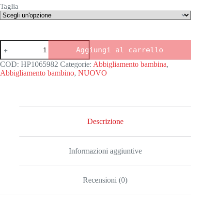
Taglia
Maglietta
Aggiungi al carrello
bambino
unisex
COD:
HP1065982
Categorie:
Abbigliamento bambina
,
SAGITTARIO
Abbigliamento bambino
,
NUOVO
quantità
Descrizione
Informazioni aggiuntive
Recensioni (0)