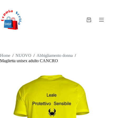
Salta
al
contenuto
Carrello
Home
/
NUOVO
/
Abbigliamento donna
/
Maglietta unisex adulto CANCRO