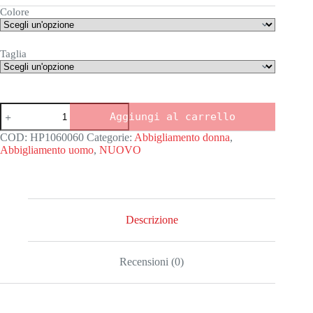
Colore
Taglia
Maglietta
Aggiungi al carrello
unisex
adulto
COD:
HP1060060
Categorie:
Abbigliamento donna
,
CANCRO
Abbigliamento uomo
,
NUOVO
quantità
Descrizione
Recensioni (0)