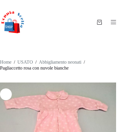
Salta
al
contenuto
Carrello
Home
/
USATO
/
Abbigliamento neonati
/
Pagliaccetto rosa con nuvole bianche