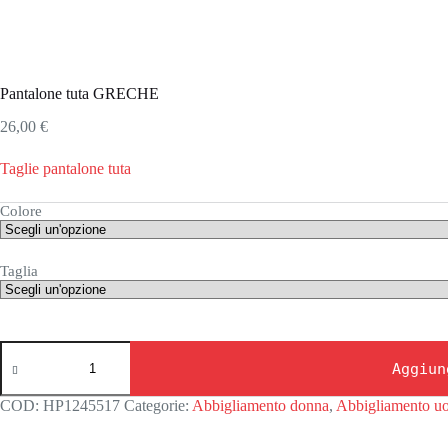
Pantalone tuta GRECHE
26,00
€
Taglie pantalone tuta
Colore
Taglia
Pantalone
tuta
Aggiun
GRECHE
quantità
COD:
HP1245517
Categorie:
Abbigliamento donna
,
Abbigliamento u