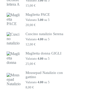
Valutato
5.00
su 5
15,00
€
Maglietta PACE
Valutato
5.00
su 5
20,00
€
Cuscino natalizio Serena
Valutato
4.00
su 5
12,00
€
Maglietta donna GIGLI
Valutato
4.00
su 5
25,00
€
Mousepad Natalizio con
gattino
Valutato
4.00
su 5
8,00
€