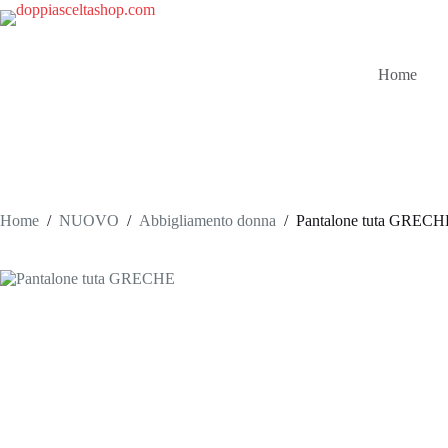
Salta
al
contenuto
Home
Home
/
NUOVO
/
Abbigliamento donna
/
Pantalone tuta GRECH