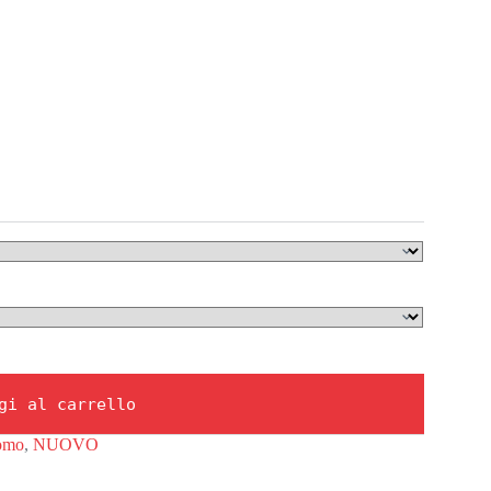
gi al carrello
omo
,
NUOVO