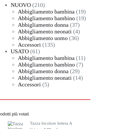
210
NUOVO
210
prodotti
19
Abbigliamento bambina
19
prodotti
19
Abbigliamento bambino
19
37
prodotti
Abbigliamento donna
37
prodotti
4
Abbigliamento neonati
4
36
prodotti
Abbigliamento uomo
36
135
prodotti
Accessori
135
61
prodotti
USATO
61
prodotti
11
Abbigliamento bambina
11
7
prodotti
Abbigliamento bambino
7
29
prodotti
Abbigliamento donna
29
prodotti
14
Abbigliamento neonati
14
5
prodotti
Accessori
5
prodotti
odotti più votati
Tazza bicolore lettera A