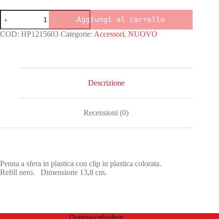
Penna
Aggiungi al carrello
In
bocca
COD:
HP1215603
Categorie:
Accessori
,
NUOVO
al
Lupo
quantità
Descrizione
Recensioni (0)
Penna a sfera in plastica con clip in plastica colorata.
Refill nero. Dimensione 13,8 cm.
Doppiasceltashop