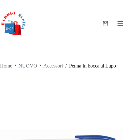
Salta
al
contenuto
Carrello
Home
/
NUOVO
/
Accessori
/
Penna In bocca al Lupo