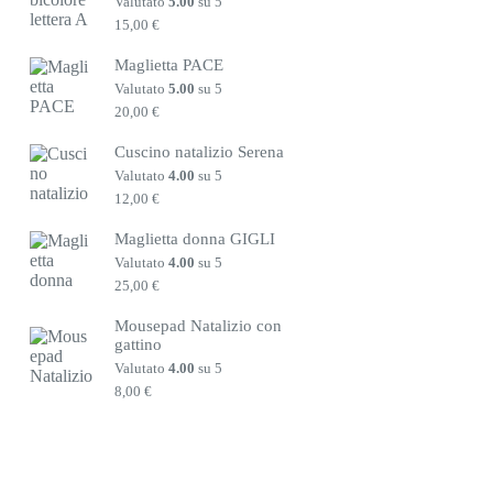
Valutato
5.00
su 5
15,00
€
Maglietta PACE
Valutato
5.00
su 5
20,00
€
Cuscino natalizio Serena
Valutato
4.00
su 5
12,00
€
Maglietta donna GIGLI
Valutato
4.00
su 5
25,00
€
Mousepad Natalizio con
gattino
Valutato
4.00
su 5
8,00
€