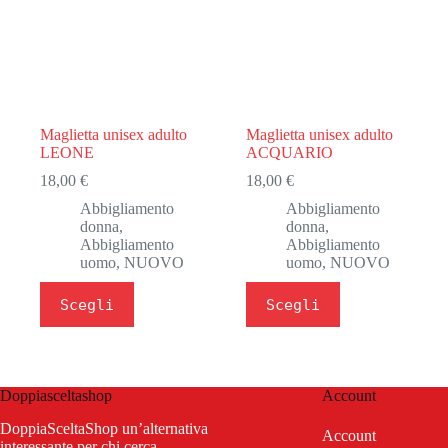
Maglietta unisex adulto
Maglietta unisex adulto
LEONE
ACQUARIO
18,00
€
18,00
€
Abbigliamento
Abbigliamento
donna
,
donna
,
Abbigliamento
Abbigliamento
uomo
,
NUOVO
uomo
,
NUOVO
Questo
Questo
Scegli
Scegli
prodotto
prodotto
ha
ha
più
più
varianti.
varianti.
Le
Le
Doppiasceltashop
Account
opzioni
opzioni
possono
possono
DoppiaSceltaShop un’alternativa
essere
essere
Account
interessante per chi cerca