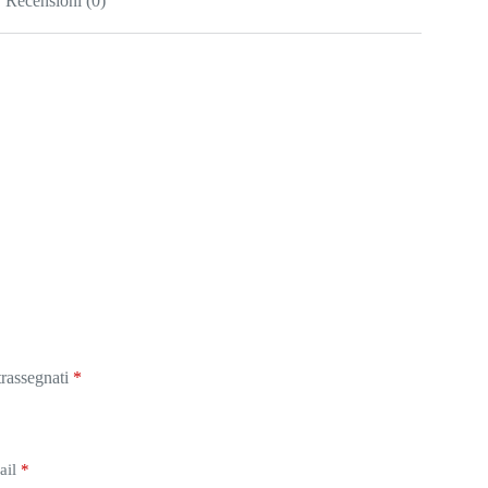
Recensioni (0)
trassegnati
*
ail
*