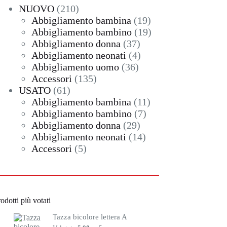
210
NUOVO
210
prodotti
19
Abbigliamento bambina
19
prodotti
19
Abbigliamento bambino
19
37
prodotti
Abbigliamento donna
37
prodotti
4
Abbigliamento neonati
4
36
prodotti
Abbigliamento uomo
36
135
prodotti
Accessori
135
61
prodotti
USATO
61
prodotti
11
Abbigliamento bambina
11
7
prodotti
Abbigliamento bambino
7
29
prodotti
Abbigliamento donna
29
prodotti
14
Abbigliamento neonati
14
5
prodotti
Accessori
5
prodotti
odotti più votati
Tazza bicolore lettera A