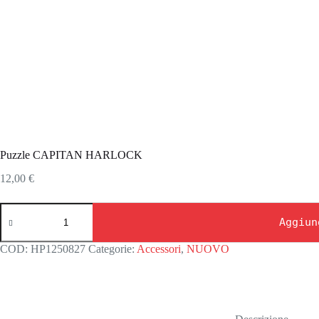
Puzzle CAPITAN HARLOCK
12,00
€
Puzzle
CAPITAN
Aggiun
HARLOCK
quantità
COD:
HP1250827
Categorie:
Accessori
,
NUOVO