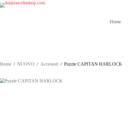
Salta
al
contenuto
Home
Home
/
NUOVO
/
Accessori
/
Puzzle CAPITAN HARLOCK