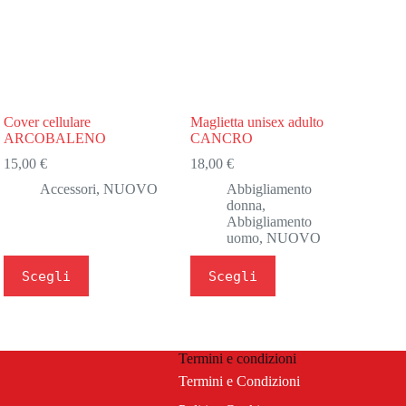
Cover cellulare
Maglietta unisex adulto
ARCOBALENO
CANCRO
15,00
€
18,00
€
Accessori
,
NUOVO
Abbigliamento
donna
,
Abbigliamento
uomo
,
NUOVO
Questo
Questo
Scegli
Scegli
prodotto
prodotto
ha
ha
più
più
varianti.
varianti.
Le
Le
Termini e condizioni
opzioni
opzioni
possono
possono
Termini e Condizioni
essere
essere