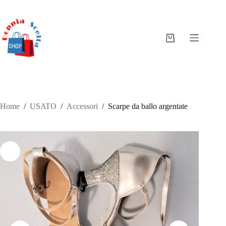
Salta
al
contenuto
Carrello
Home
/
USATO
/
Accessori
/
Scarpe da ballo argentate