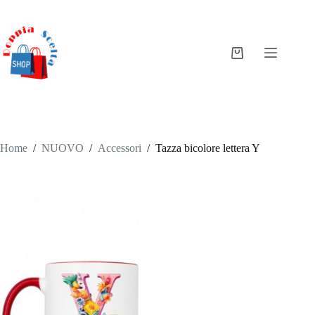
Salta
al
contenuto
Carrello
Home
/
NUOVO
/
Accessori
/
Tazza bicolore lettera Y