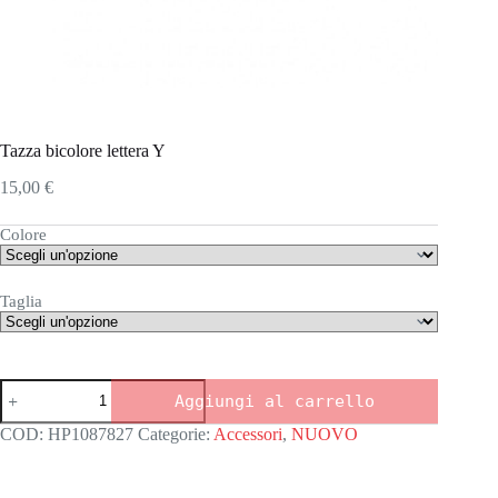
Tazza bicolore lettera Y
15,00
€
Colore
Taglia
Tazza
Aggiungi al carrello
bicolore
lettera
COD:
HP1087827
Categorie:
Accessori
,
NUOVO
Y
quantità