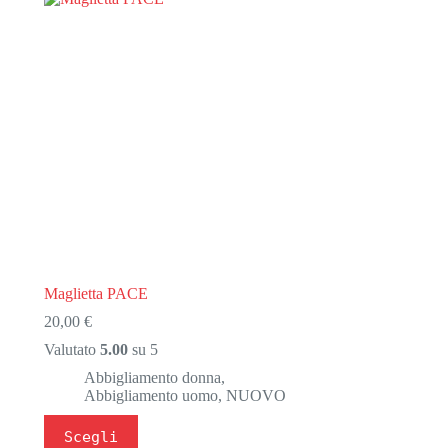
Maglietta PACE
20,00
€
Valutato
5.00
su 5
Abbigliamento donna
,
Abbigliamento uomo
,
NUOVO
Questo
Scegli
prodotto