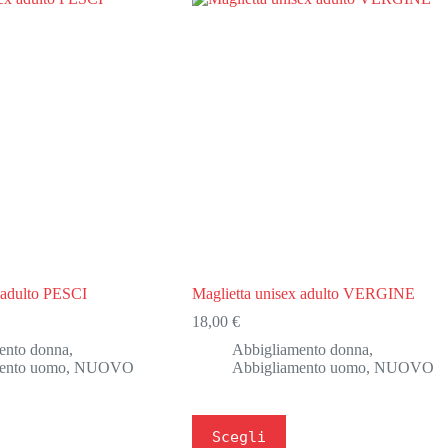
 adulto PESCI
Maglietta unisex adulto VERGINE
18,00
€
ento donna
,
Abbigliamento donna
,
ento uomo
,
NUOVO
Abbigliamento uomo
,
NUOVO
Questo
Scegli
prodotto