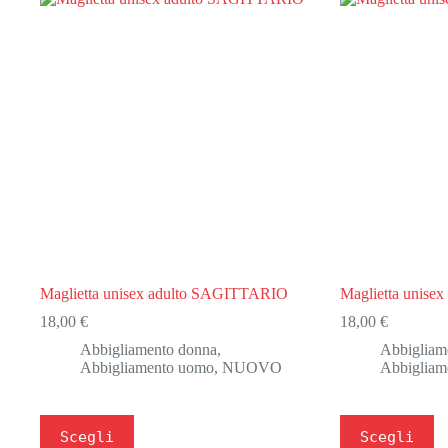
Maglietta unisex adulto SAGITTARIO
Maglietta unisex
18,00
€
18,00
€
Abbigliamento donna
,
Abbigliam
Abbigliamento uomo
,
NUOVO
Abbigliam
Questo
Questo
Scegli
Scegli
prodotto
prodotto