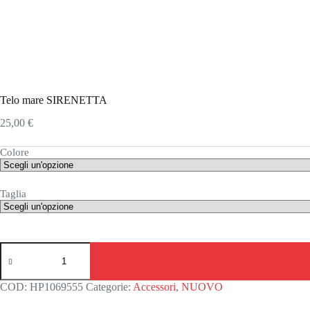
Telo mare SIRENETTA
25,00
€
Colore
Taglia
Telo
mare
SIRENETTA
quantità
COD:
HP1069555
Categorie:
Accessori
,
NUOVO