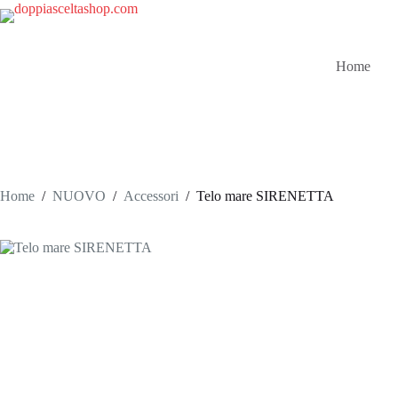
Salta
al
contenuto
Home
Home
/
NUOVO
/
Accessori
/
Telo mare SIRENETTA