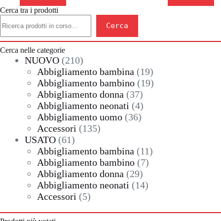
ha
ha
Cerca tra i prodotti
più
più
Cerca
varianti.
varianti.
Cerca
Le
Le
opzioni
opzioni
possono
possono
Cerca nelle categorie
essere
210
essere
NUOVO
210
scelte
scelte
prodotti
19
Abbigliamento bambina
19
nella
nella
prodotti
19
Abbigliamento bambino
19
pagina
pagina
37
prodotti
Abbigliamento donna
37
del
del
prodotto
prodotto
prodotti
4
Abbigliamento neonati
4
36
prodotti
Abbigliamento uomo
36
135
prodotti
Accessori
135
61
prodotti
USATO
61
prodotti
11
Abbigliamento bambina
11
7
prodotti
Abbigliamento bambino
7
29
prodotti
Abbigliamento donna
29
prodotti
14
Abbigliamento neonati
14
5
prodotti
Accessori
5
prodotti