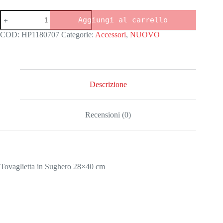
Tovaglietta
Aggiungi al carrello
natale
Silvia
COD:
HP1180707
Categorie:
Accessori
,
NUOVO
quantità
Descrizione
Recensioni (0)
Tovaglietta in Sughero 28×40 cm