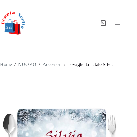
Salta
al
contenuto
Carrello
Home
/
NUOVO
/
Accessori
/
Tovaglietta natale Silvia