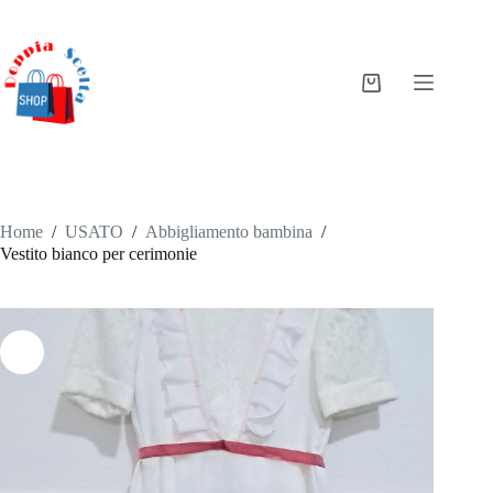
Salta
al
contenuto
Carrello
Home
/
USATO
/
Abbigliamento bambina
/
Vestito bianco per cerimonie