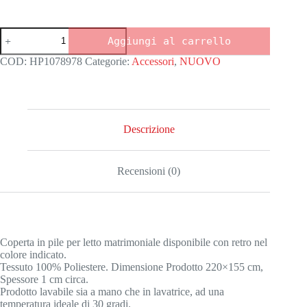
Coperta
Aggiungi al carrello
matrimoniale
SPOSI
COD:
HP1078978
Categorie:
Accessori
,
NUOVO
quantità
Descrizione
Recensioni (0)
Coperta in pile per letto matrimoniale disponibile con retro nel
colore indicato.
Tessuto 100% Poliestere. Dimensione Prodotto 220×155 cm,
Spessore 1 cm circa.
Prodotto lavabile sia a mano che in lavatrice, ad una
temperatura ideale di 30 gradi.