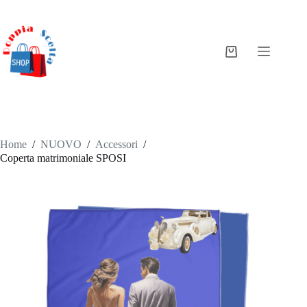
Salta
al
contenuto
Carrello
Home
/
NUOVO
/
Accessori
/
Coperta matrimoniale SPOSI